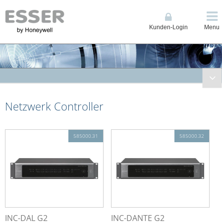
Kunden-Login
Menu
Brandmeldetechnik
Netzwerk Controller
Sprachalarmierung
Sprachalarmsystem VARIODYN® ONE
Netzwerk Controller
585000.31
585000.32
Erweiterungsmodule
Leistungsverstärker
Energieversorgung
Kabelübersicht
Sprechstellen
Zubehör
INC-DAL G2
INC-DANTE G2