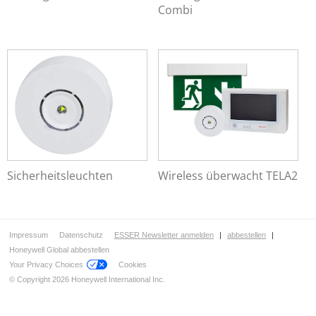
Combi
Sicherheitsleuchten
Wireless überwacht TELA2
Impressum
Datenschutz
ESSER Newsletter anmelden
|
abbestellen
|
Honeywell Global abbestellen
Your Privacy Choices
Cookies
© Copyright 2026 Honeywell International Inc.