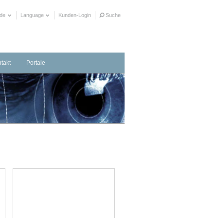
ide
Language
Kunden-Login
Suche
takt
Portale
taktformular
herrichter in Ihrer Nähe
ere Distributionspartner