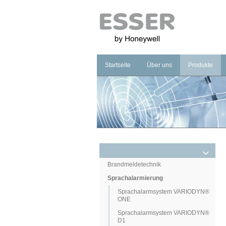
Startseite
Über uns
Produkte
Unternehmen
Brandmeldet
Marke
Sprachalarm
Management
Notbeleucht
Brandmeldetechnik
Sprachalarmierung
Sprachalarmsystem VARIODYN®
ONE
Sprachalarmsystem VARIODYN®
D1