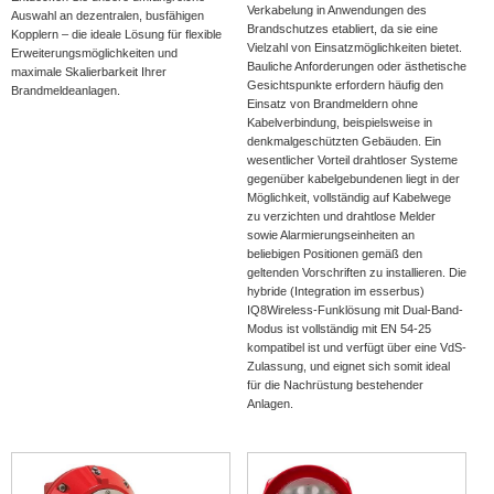
Verkabelung in Anwendungen des
Auswahl an dezentralen, busfähigen
Brandschutzes etabliert, da sie eine
Kopplern – die ideale Lösung für flexible
Vielzahl von Einsatzmöglichkeiten bietet.
Erweiterungsmöglichkeiten und
Bauliche Anforderungen oder ästhetische
maximale Skalierbarkeit Ihrer
Gesichtspunkte erfordern häufig den
Brandmeldeanlagen.
Einsatz von Brandmeldern ohne
Kabelverbindung, beispielsweise in
denkmalgeschützten Gebäuden. Ein
wesentlicher Vorteil drahtloser Systeme
gegenüber kabelgebundenen liegt in der
Möglichkeit, vollständig auf Kabelwege
zu verzichten und drahtlose Melder
sowie Alarmierungseinheiten an
beliebigen Positionen gemäß den
geltenden Vorschriften zu installieren. Die
hybride (Integration im esserbus)
IQ8Wireless-Funklösung mit Dual-Band-
Modus ist vollständig mit EN 54-25
kompatibel ist und verfügt über eine VdS-
Zulassung, und eignet sich somit ideal
für die Nachrüstung bestehender
Anlagen.