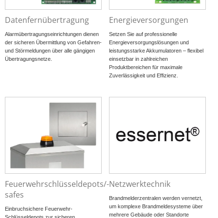
Datenfernübertragung
Energieversorgungen
Alarmübertragungseinrichtungen dienen
Setzen Sie auf professionelle
der sicheren Übermittlung von Gefahren-
Energieversorgungslösungen und
und Störmeldungen über alle gängigen
leistungsstarke Akkumulatoren – flexibel
Übertragungsnetze.
einsetzbar in zahlreichen
Produktbereichen für maximale
Zuverlässigkeit und Effizienz.
Feuerwehrschlüsseldepots/-
Netzwerktechnik
safes
Brandmelderzentralen werden vernetzt,
um komplexe Brandmeldesysteme über
Einbruchsichere Feuerwehr-
mehrere Gebäude oder Standorte
Schlüsseldepots zur sicheren