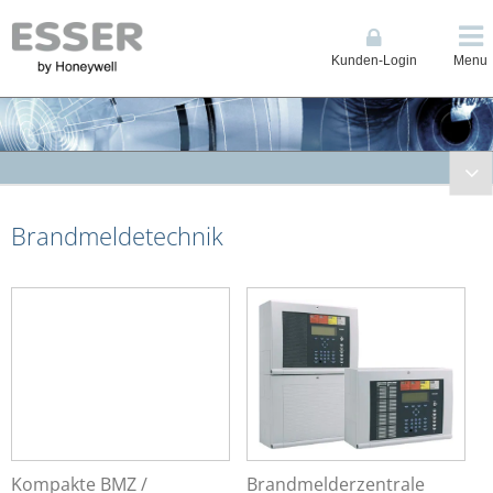
Kunden-Login
Menu
Brandmeldetechnik
Brandmeldetechnik
Kompakte BMZ / Grenzwerttechnik ES Line & 1-Loop Compact
Brandmelderzentrale (BMZ) Ringbustechnik IQ8Control
Brandmelderzentrale (BMZ) Ringbustechnik FlexES Control
Löschsteuerzentrale BC08
Fernzugriff Connected Life Safety Services (CLSS)
Anzeige, Bedienteile und Drucker
Datenfernübertragung
Energieversorgungen
Feuerwehrschlüsseldepots/-safes
Kompakte BMZ /
Brandmelderzentrale