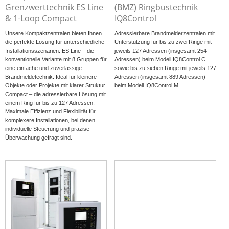
Netzwerktechnik
Grenzwerttechnik ES Line
(BMZ) Ringbustechnik
Automatische Melder
& 1-Loop Compact
IQ8Control
Handfeuermelder & Handsteuereinrichtungen
Unsere Kompaktzentralen bieten Ihnen
Adressierbare Brandmelderzentralen mit
Koppler / Ein- und Ausgangsmodule
die perfekte Lösung für unterschiedliche
Unterstützung für bis zu zwei Ringe mit
Installationsszenarien: ES Line – die
jeweils 127 Adressen (insgesamt 254
Funk
konventionelle Variante mit 8 Gruppen für
Adressen) beim Modell IQ8Control C
eine einfache und zuverlässige
sowie bis zu sieben Ringe mit jeweils 127
Sondermelder
Brandmeldetechnik. Ideal für kleinere
Adressen (insgesamt 889 Adressen)
Signalgeber
Objekte oder Projekte mit klarer Struktur.
beim Modell IQ8Control M.
Compact – die adressierbare Lösung mit
Feststellanlagen (FSA)
einem Ring für bis zu 127 Adressen.
Installation & Service
Maximale Effizienz und Flexibilität für
komplexere Installationen, bei denen
Sprachalarmierung
individuelle Steuerung und präzise
Überwachung gefragt sind.
Managementsysteme
Notbeleuchtung