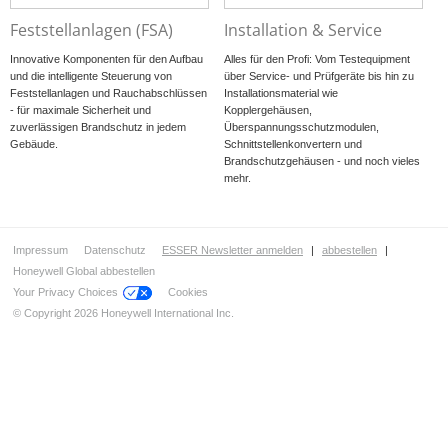
Feststellanlagen (FSA)
Installation & Service
Innovative Komponenten für den Aufbau
Alles für den Profi: Vom Testequipment
und die intelligente Steuerung von
über Service- und Prüfgeräte bis hin zu
Feststellanlagen und Rauchabschlüssen
Installationsmaterial wie
- für maximale Sicherheit und
Kopplergehäusen,
zuverlässigen Brandschutz in jedem
Überspannungsschutzmodulen,
Gebäude.
Schnittstellenkonvertern und
Brandschutzgehäusen - und noch vieles
mehr.
Impressum
Datenschutz
ESSER Newsletter anmelden
|
abbestellen
|
Honeywell Global abbestellen
Your Privacy Choices
Cookies
© Copyright 2026 Honeywell International Inc.