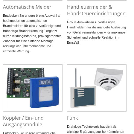
Automatische Melder
Handfeuermelder &
Handsteuereinrichtungen
Entdecken Sie unsere breite Auswahl an
hochmodernen automatischen
Große Auswahl an zuverlässigen
Brandmeldern für eine zuverlässige und
Handmeldern für die manuelle Auslösung
frühzeitige Branderkennung - ergänzt
von Gefahrenmeldungen – für maximale
durch leistungsstarkes, praxisgerechtes
Sicherheit und schnelle Reaktion im
Zubehör für eine einfache Montage,
Ernstfall.
reibungslose Inbetriebnahme und
effiziente Wartung.
Koppler / Ein- und
Funk
Ausgangsmodule
Drahtlose Technologie hat sich als
wichtige Ergänzung zur herkömmlichen
Entdecken Sie unsere umfangreiche