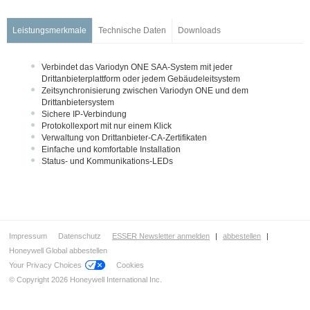
Ringleitungstechnologie
Sprachalarmsystem VARIODYN® D1
Leistungsmerkmale
Technische Daten
Downloads
Produkte für die gesammte VARIODYN Familie
Sprachalarmsystem INTEVIO
Verbindet das Variodyn ONE SAA-System mit jeder
NGRS Melder
Drittanbieterplattform oder jedem Gebäudeleitsystem
Zeitsynchronisierung zwischen Variodyn ONE und dem
Lautsprecher EN 54-24
Drittanbietersystem
Lautsprecher
Sichere IP-Verbindung
Protokollexport mit nur einem Klick
Aktive Schallzeilen
Verwaltung von Drittanbieter-CA-Zertifikaten
Einfache und komfortable Installation
Linienstrahler gemäß EN 54-24
Status- und Kommunikations-LEDs
Lautsprecher und Signalgeber (Ex ATEX)
Standschrank
Managementsysteme
Notbeleuchtung
Impressum
Datenschutz
ESSER Newsletter anmelden
|
abbestellen
|
Honeywell Global abbestellen
Your Privacy Choices
Cookies
© Copyright 2026 Honeywell International Inc.