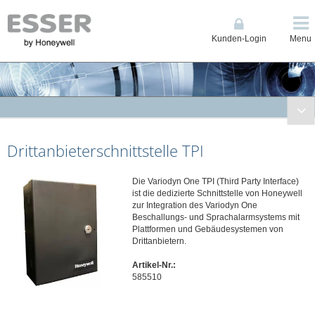
Kunden-Login
Menu
Brandmeldetechnik
Drittanbieterschnittstelle TPI
Sprachalarmierung
Sprachalarmsystem VARIODYN® ONE
Die Variodyn One TPI (Third Party Interface)
Netzwerk Controller
ist die dedizierte Schnittstelle von Honeywell
Erweiterungsmodule
zur Integration des Variodyn One
Beschallungs- und Sprachalarmsystems mit
Leistungsverstärker
Plattformen und Gebäudesystemen von
Energieversorgung
Drittanbietern.
Kabelübersicht
Artikel-Nr.:
585510
Sprechstellen
Zubehör