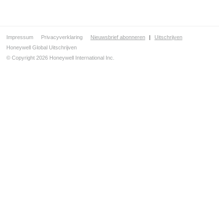
Impressum
Privacyverklaring
Nieuwsbrief abonneren
|
Uitschrijven
Honeywell Global Uitschrijven
© Copyright 2026 Honeywell International Inc.