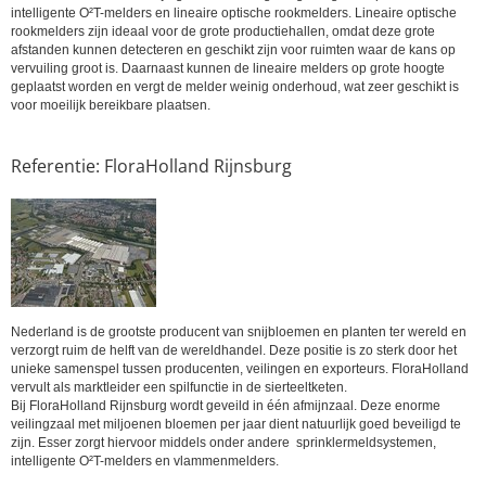
intelligente O²T-melders en lineaire optische rookmelders. Lineaire optische
rookmelders zijn ideaal voor de grote productiehallen, omdat deze grote
afstanden kunnen detecteren en geschikt zijn voor ruimten waar de kans op
vervuiling groot is. Daarnaast kunnen de lineaire melders op grote hoogte
geplaatst worden en vergt de melder weinig onderhoud, wat zeer geschikt is
voor moeilijk bereikbare plaatsen.
Referentie: FloraHolland Rijnsburg
Nederland is de grootste producent van snijbloemen en planten ter wereld en
verzorgt ruim de helft van de wereldhandel. Deze positie is zo sterk door het
unieke samenspel tussen producenten, veilingen en exporteurs. FloraHolland
vervult als marktleider een spilfunctie in de sierteeltketen.
Bij FloraHolland Rijnsburg wordt geveild in één afmijnzaal. Deze enorme
veilingzaal met miljoenen bloemen per jaar dient natuurlijk goed beveiligd te
zijn. Esser zorgt hiervoor middels onder andere sprinklermeldsystemen,
intelligente O²T-melders en vlammenmelders.