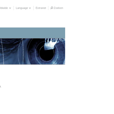
ldwide
Language
Extranet
Zoeken
.