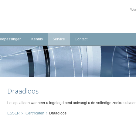
Wor
Toepassingen
Kennis
Service
Contact
Infrastructuur
Training Beheerder Brandmeld-/Ontruimingsinstallaties
Downloads
Contactformulier
mering
Industrie
Serviceverlening
temen
Hotels
Agenda
Gezondheidszorg
Productcertificaten
Draadloos
Openbare gebouwen & Onderwijs
Bim objecten
Parkeergarages
Let op: alleen wanneer u ingelogd bent ontvangt u de volledige zoekresultaten
Gevangenissen
ESSER
Certificaten
Draadloos
Retail
Monumenten/Musea