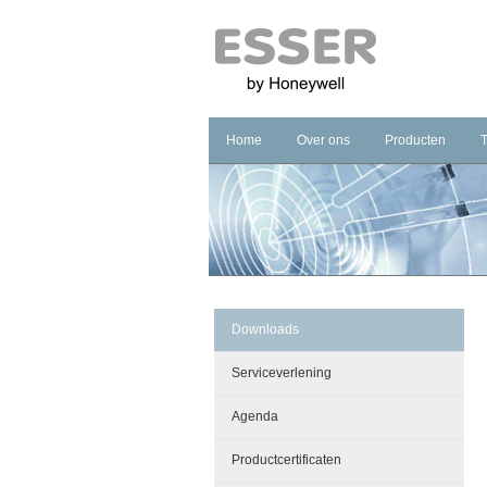
Home
Over ons
Producten
Bedrijf
Branddetectie
Merk
Ontruimingsalar
Kwaliteit
Managementsys
Carriere
Noodverlichting
Downloads
Serviceverlening
Agenda
Productcertificaten