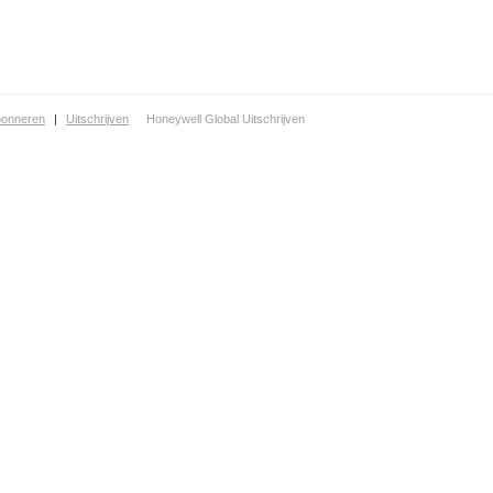
Financiële & Zakelijke dienstverlening
bonneren
|
Uitschrijven
Honeywell Global Uitschrijven