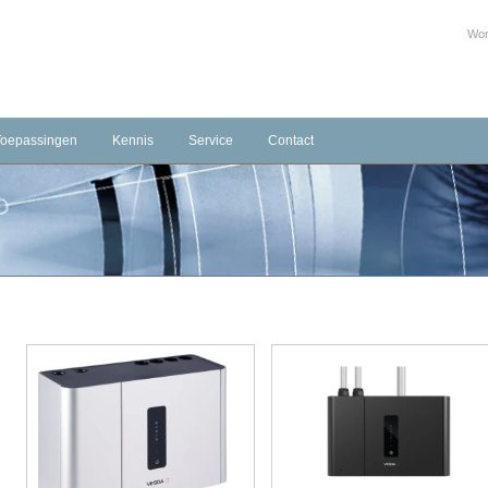
Wor
Toepassingen
Kennis
Service
Contact
Infrastructuur
Training Beheerder Brandmeld-/Ontruimingsinstallaties
Downloads
Contactformulier
mering
Industrie
Serviceverlening
temen
Hotels
Agenda
Gezondheidszorg
Productcertificaten
Openbare gebouwen & Onderwijs
Bim objecten
Parkeergarages
Gevangenissen
Retail
Monumenten/Musea