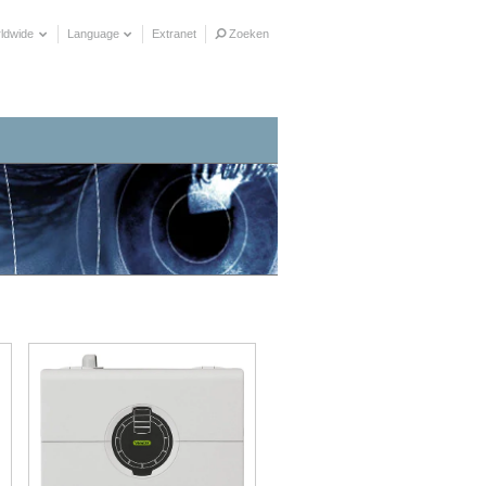
ldwide
Language
Extranet
Zoeken