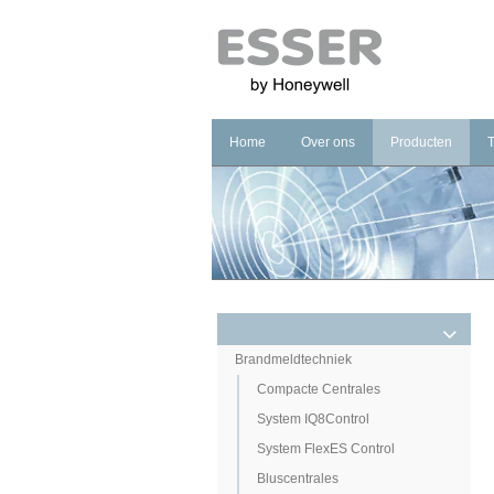
Home
Over ons
Producten
Bedrijf
Branddetectie
Merk
Ontruimingsalar
Kwaliteit
Managementsys
Carriere
Noodverlichting
Brandmeldtechniek
Compacte Centrales
System IQ8Control
System FlexES Control
Bluscentrales