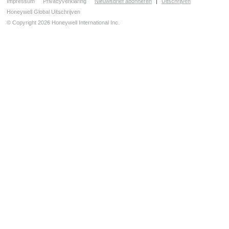
Hand(brand)melders
Impressum
Privacyverklaring
Nieuwsbrief abonneren
|
Uitschrijven
Honeywell Global Uitschrijven
Esserbus-eenheden en adreseenheden
© Copyright 2026 Honeywell International Inc.
Draadloze brandmelders
Brandmelders voor speciale toepassingen
Vlammenmelders
Ventilatiekanaalmelders
Lineaire optische rookmelders
Aspiratiemelders
Aspiratiemelders
Aspiratiemelders
Aspiratiemelders
Aspiratiemelders
Aspiratiemelders
Aspiratiemelders
Signaalgevers en indicatoren
Installatie en service
Ontruimingsalarmering