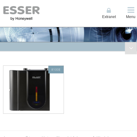
Extranet
Menu
Brandmeldtechniek
Compacte Centrales
8100E
System IQ8Control
System FlexES Control
Bluscentrales
Noodvoedingseenheden
Signalering- en bedieningpanelen
Espa interface
Netwerk en espa interfaces
Automatische melders