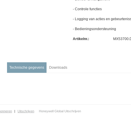
Financiële & Zakelijke dienstverlening
- Controle functies
- Logging van acties en gebeurtenis
- Bedieningsondersteuning
Artikelnr.:
MX53700.
Technische gegevens
Downloads
bonneren
|
Uitschrijven
Honeywell Global Uitschrijven