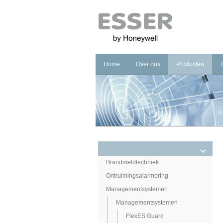
Home
Over ons
Producten
Bedrijf
Branddetectie
Merk
Ontruimingsalar
Kwaliteit
Managementsys
Carriere
Noodverlichting
Brandmeldtechniek
Ontruimingsalarmering
Managementsystemen
Managementsystemen
FlexES Guard