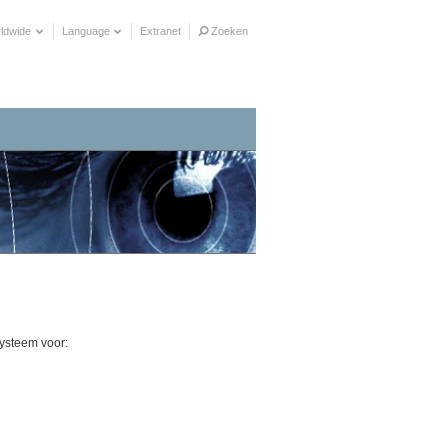
ldwide
Language
Extranet
Zoeken
steem voor: