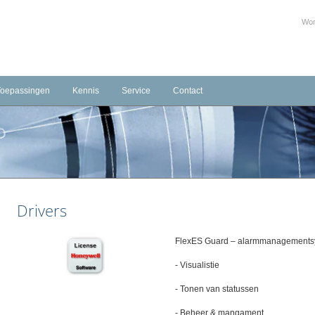
Wor
Toepassingen
Kennis
Service
Contact
Infrastructuur
Training Beheerder Brandmeld-/Ontruimingsinstallaties
Downloads
Contactformulier
mering
Industrie
Serviceverlening
temen
Hotels
Agenda
Gezondheidszorg
Productcertificaten
Drivers
Openbare gebouwen & Onderwijs
Bim objecten
Parkeergarages
FlexES Guard – alarmmanagementsy
Gevangenissen
- Visualistie
Retail
- Tonen van statussen
Monumenten/Musea
- Beheer & mangament