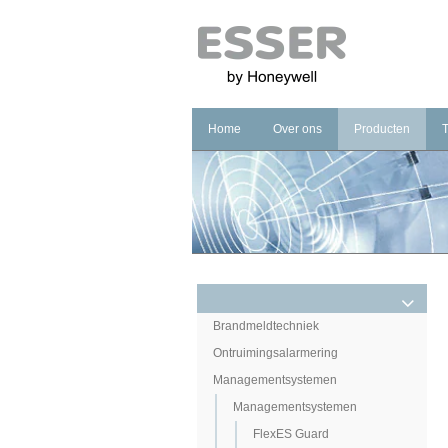
Home
Over ons
Producten
Bedrijf
Branddetectie
Merk
Ontruimingsalar
Kwaliteit
Managementsys
Carriere
Noodverlichting
Brandmeldtechniek
Ontruimingsalarmering
Managementsystemen
Managementsystemen
FlexES Guard