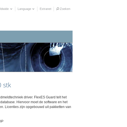
ldwide
Language
Extranet
Zoeken
 stk
eldtechniek driver. FlexES Guard telt het
e database. Hiervoor moet de software en het
n. Licenties zijn opgebouwd uit pakketten van
DP