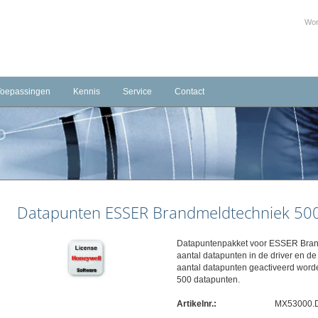
Wor
Toepassingen
Kennis
Service
Contact
Infrastructuur
Training Beheerder Brandmeld-/Ontruimingsinstallaties
Downloads
Contactformulier
mering
Industrie
Serviceverlening
temen
Hotels
Agenda
Gezondheidszorg
Productcertificaten
Datapunten ESSER Brandmeldtechniek 500
Openbare gebouwen & Onderwijs
Bim objecten
Parkeergarages
Datapuntenpakket voor ESSER Brandm
Gevangenissen
aantal datapunten in de driver en d
aantal datapunten geactiveerd worde
Retail
500 datapunten.
Monumenten/Musea
Artikelnr.:
MX53000.