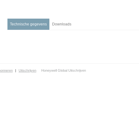
Financiële & Zakelijke dienstverlening
Technische gegevens
Downloads
bonneren
|
Uitschrijven
Honeywell Global Uitschrijven