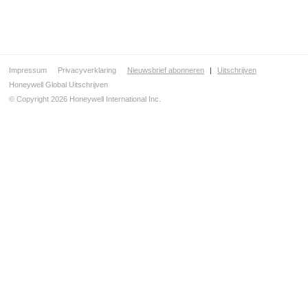
Impressum
Privacyverklaring
Nieuwsbrief abonneren
|
Uitschrijven
Honeywell Global Uitschrijven
© Copyright 2026 Honeywell International Inc.