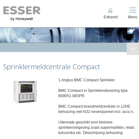
Extranet
Menu
Brandmeldtechniek
Sprinklermeldcentrale Compact
Compacte Centrales
ES Line
1-ringlus BMC Compact Sprinkler
Compact
System IQ8Control
BMC Compact in Sprinkleruitvoering type
809051.08SPR.
System FlexES Control
Bluscentrales
BMC Compact brandmeldcentrale in 12HE
behuizing met N32 nevenpaneel incl. accu’s.
Noodvoedingseenheden
Uitermate geschikt voor kleinere
Signalering- en bedieningpanelen
sprinkleromgeving zoals supermarkten, retail,
Espa interface
tuincentra etc. Omschrijving behuizing: