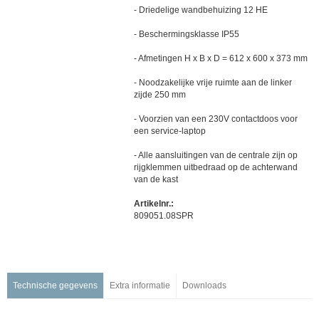
Netwerk en espa interfaces
- Driedelige wandbehuizing 12 HE
Automatische melders
- Beschermingsklasse IP55
Hand(brand)melders
- Afmetingen H x B x D = 612 x 600 x 373 mm
Esserbus-eenheden en adreseenheden
Draadloze brandmelders
- Noodzakelijke vrije ruimte aan de linker
zijde 250 mm
Brandmelders voor speciale toepassingen
Signaalgevers en indicatoren
- Voorzien van een 230V contactdoos voor
een service-laptop
Installatie en service
Ontruimingsalarmering
- Alle aansluitingen van de centrale zijn op
rijgklemmen uitbedraad op de achterwand
Managementsystemen
van de kast
Noodverlichting
Artikelnr.:
809051.08SPR
Technische gegevens
Extra informatie
Downloads