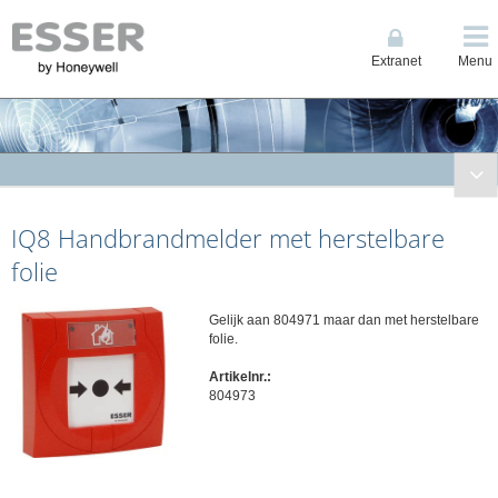
Extranet
Menu
Brandmeldtechniek
IQ8 Handbrandmelder met herstelbare
Compacte Centrales
System IQ8Control
folie
System FlexES Control
Bluscentrales
Gelijk aan 804971 maar dan met herstelbare
folie.
Noodvoedingseenheden
Artikelnr.:
Signalering- en bedieningpanelen
804973
Espa interface
Netwerk en espa interfaces
Automatische melders