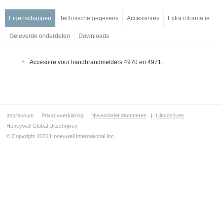
Hand(brand)melders
IQ8 Handbrandmelders ringlus
Eigenschappen
Technische gegevens
Accessoires
Extra informatie
Handbrandmelders
Geleverde onderdelen
Downloads
Handbrandmelder
Manual call point for hazardous areas / Intrinsically Safe
Accesoire voor handbrandmelders 4970 en 4971.
Accessoires
Esserbus-eenheden en adreseenheden
Draadloze brandmelders
Brandmelders voor speciale toepassingen
Impressum
Privacyverklaring
Nieuwsbrief abonneren
|
Uitschrijven
Signaalgevers en indicatoren
Honeywell Global Uitschrijven
Installatie en service
© Copyright 2026 Honeywell International Inc.
Ontruimingsalarmering
Managementsystemen
Noodverlichting