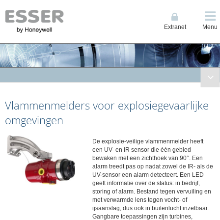
Extranet
Menu
Brandmeldtechniek
Vlammenmelders voor explosiegevaarlijke
Compacte Centrales
System IQ8Control
omgevingen
System FlexES Control
Bluscentrales
De explosie-veilige vlammenmelder heeft
een UV- en IR sensor die één gebied
Noodvoedingseenheden
bewaken met een zichthoek van 90°. Een
alarm treedt pas op nadat zowel de IR- als de
Signalering- en bedieningpanelen
UV-sensor een alarm detecteert. Een LED
Espa interface
geeft informatie over de status: in bedrijf,
storing of alarm. Bestand tegen vervuiling en
Netwerk en espa interfaces
met verwarmde lens tegen vocht- of
Automatische melders
ijsaanslag, dus ook in buitenlucht inzetbaar.
Gangbare toepassingen zijn turbines,