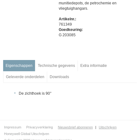
Hand(brand)melders
munitiedepots, de petrochemie en
vliegtuighangars.
Esserbus-eenheden en adreseenheden
Draadloze brandmelders
Artikelnr.:
761349
Brandmelders voor speciale toepassingen
Goedkeuring:
Vlammenmelders
G 203085
Vlammenmelders
Vlammenmelders
Vlammenmelders
Eigenschappen
Technische gegevens
Extra informatie
Vlammenmelders voor explosiegevaarlijke omgevingen
Ventilatiekanaalmelders
Geleverde onderdelen
Downloads
Lineaire optische rookmelders
Aspiratiemelders
De zichthoek is 90°
Signaalgevers en indicatoren
Installatie en service
Ontruimingsalarmering
Managementsystemen
Impressum
Privacyverklaring
Nieuwsbrief abonneren
|
Uitschrijven
Honeywell Global Uitschrijven
Noodverlichting