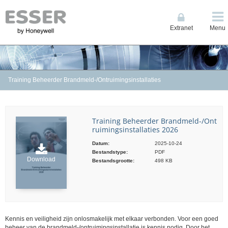
Extranet
Menu
Training Beheerder Brandmeld-/Ontruimingsinstallaties
Training Beheerder Brandmeld-/Ont
ruimingsinstallaties 2026
Datum:
2025-10-24
Bestandstype:
PDF
Download
Bestandsgrootte:
498 KB
Kennis en veiligheid zijn onlosmakelijk met elkaar verbonden. Voor een goed
beheer van de brandmeld-/ontruimingsinstallatie is kennis nodig. Door het