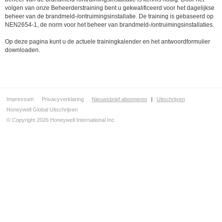
volgen van onze Beheerderstraining bent u gekwalificeerd voor het dagelijkse
beheer van de brandmeld-/ontruimingsinstallatie. De training is gebaseerd op
NEN2654-1, de norm voor het beheer van brandmeld-/ontruimingsinstallaties.
Op deze pagina kunt u de actuele trainingkalender en het antwoordformulier
downloaden.
Impressum
Privacyverklaring
Nieuwsbrief abonneren
|
Uitschrijven
Honeywell Global Uitschrijven
© Copyright 2026 Honeywell International Inc.