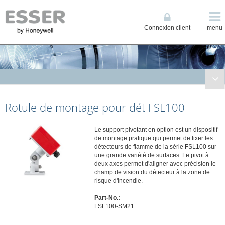
Connexion client
menu
Solutions de Sécurité Incendie
Rotule de montage pour dét FSL100
Systèmes conventionnels
Systèmes adressables
Le support pivotant en option est un dispositif
Centralisateur de Mise en Sécurité Incendie
de montage pratique qui permet de fixer les
Détecteurs spéciaux
détecteurs de flamme de la série FSL100 sur
une grande variété de surfaces. Le pivot à
Détecteurs linéaires
deux axes permet d'aligner avec précision le
Détecteurs par aspiration
champ de vision du détecteur à la zone de
risque d'incendie.
Accessoires tubulures pour détecteurs de fumée haute sensibilité
Part-No.:
Filtres
FSL100-SM21
Dispositifs de soufflage