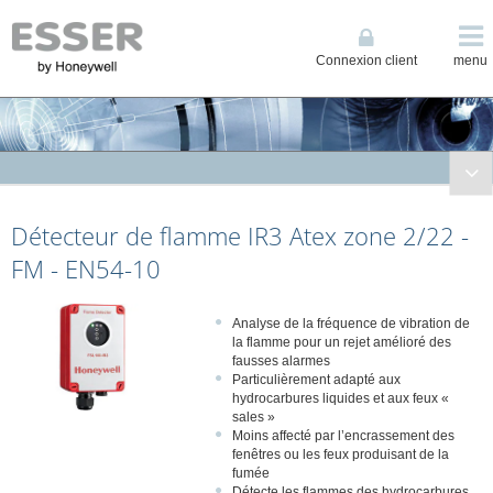
Connexion client
menu
Solutions de Sécurité Incendie
Détecteur de flamme IR3 Atex zone 2/22 -
Systèmes conventionnels
Systèmes adressables
FM - EN54-10
Centralisateur de Mise en Sécurité Incendie
Détecteurs spéciaux
Analyse de la fréquence de vibration de
la flamme pour un rejet amélioré des
Détecteurs linéaires
fausses alarmes
Détecteurs par aspiration
Particulièrement adapté aux
hydrocarbures liquides et aux feux «
Accessoires tubulures pour détecteurs de fumée haute sensibilité
sales »
Filtres
Moins affecté par l’encrassement des
fenêtres ou les feux produisant de la
Dispositifs de soufflage
fumée
Détecte les flammes des hydrocarbures