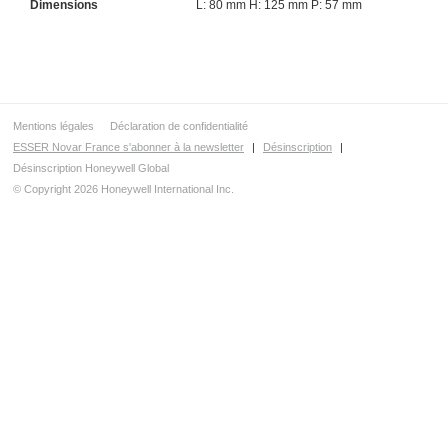
Dimensions
L: 80 mm H: 125 mm P: 57 mm
Mentions légales
Déclaration de confidentialité
ESSER Novar France s'abonner à la newsletter
|
Désinscription
|
Désinscription Honeywell Global
© Copyright 2026 Honeywell International Inc.