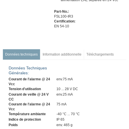
Part-No.:
FSL100-IR3
Certification:
EN 54-10
Données techniques
Information additionnelle
Téléchargements
Données Techniques
Générales:
Courant de l'alarme @ 24
env.75 mA
Vcc
Tension d'utilisation
10 ... 28 V DC
Courant de veille @ 24 V
env.25 mA
CC
Courant de l'alarme @ 24
75
mA
Vcc
Température ambiante
-40 °C ... 70 °C
Indice de protection
IP 65
Poids
env. 465 g