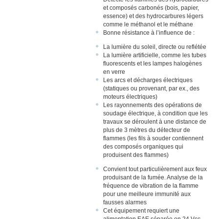
Détecteurs spéciaux
et composés carbonés (bois, papier,
Détecteur de flamme
essence) et des hydrocarbures légers
comme le méthanol et le méthane
Détecteur de flamme FS24X PLUS
Bonne résistance à l’influence de :
Système de surveillance de batterie Li-Ion Tamer
La lumière du soleil, directe ou reflétée
Diffuseurs d'évacuation
La lumière artificielle, comme les tubes
fluorescents et les lampes halogènes
Alimentations
en verre
Protection
Les arcs et décharges électriques
(statiques ou provenant, par ex., des
Solution U.A.E. et supervision
moteurs électriques)
Les rayonnements des opérations de
Solutions Habitation
soudage électrique, à condition que les
Equipements d'alarmes
travaux se déroulent à une distance de
plus de 3 mètres du détecteur de
Solutions de Sonorisation
flammes (les fils à souder contiennent
Extinction
des composés organiques qui
produisent des flammes)
Convient tout particulièrement aux feux
produisant de la fumée. Analyse de la
fréquence de vibration de la flamme
pour une meilleure immunité aux
fausses alarmes
Cet équipement requiert une
alimentation EAE séparée en 24 Vcc