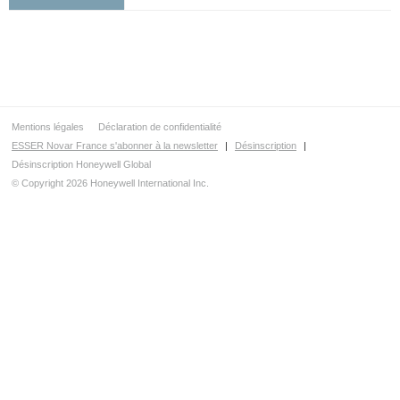
Accessoires
VARIODYN® D1
Haut-parleurs certifiés EN 54-24
Haut-parleurs standards
Extinction
Mentions légales
Déclaration de confidentialité
ESSER Novar France s'abonner à la newsletter
|
Désinscription
|
Désinscription Honeywell Global
© Copyright 2026 Honeywell International Inc.