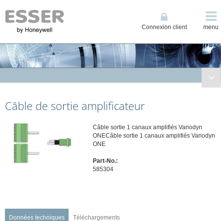
Connexion client
menu
Solutions de Sécurité Incendie
Câble de sortie amplificateur
Solutions de Sonorisation
Système miniVES
Câble sortie 1 canaux amplifiés Variodyn
INTEVIO
ONECâble sortie 1 canaux amplifiés Variodyn
VARIODYN® ONE
ONE
Matériel central
Part-No.:
Amplificateur de puissance
585304
Alimentation de secours
Présentation câblage
Station d'appel
Données techniques
Téléchargements