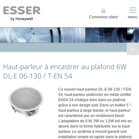
Connexion client
menu
Solutions de Sécurité Incendie
Haut-parleur à encastrer au plafond 6W
Solutions de Sonorisation
Système miniVES
DL-E 06-130 / T-EN 54
INTEVIO
VARIODYN® ONE
Ce nouvel haut-parleur DL-E 06-130 / T-EN
54, haut-parleur plafonnier en métal certifié
VARIODYN® D1
EN54-24 s'intègre bien dans un plafond
grâce à son design plat. Dans un boitier 5 "-
Haut-parleurs certifiés EN 54-24
haut-parleur à large bande, le haut-parleur
Haut-parleurs plafonniers
est caractérisé par un rendement élevé.
L'adaptation de 6 W, 3W ou 1,5W est mis en
Enceinte murale
œuvre dans la forme habituelle sur le haut-
Haut-parleur à chambre de compression
parleur. Le système à ressort garanti une
installation simple et rapide dans le plafond.