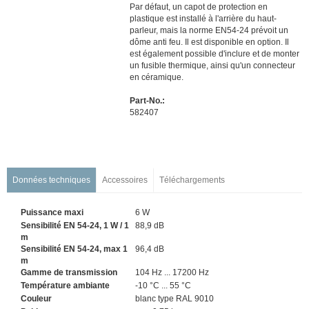
Projecteur de son
Par défaut, un capot de protection en
plastique est installé à l'arrière du haut-
Enceinte sphérique
parleur, mais la norme EN54-24 prévoit un
Enceinte colonne acoustique
dôme anti feu. Il est disponible en option. Il
est également possible d'inclure et de monter
Enceinte murale
un fusible thermique, ainsi qu'un connecteur
Haut-parleurs standards
en céramique.
Extinction
Part-No.:
582407
Données techniques
Accessoires
Téléchargements
Puissance maxi
6
W
Sensibilité EN 54-24, 1 W / 1
88,9
dB
m
Sensibilité EN 54-24, max 1
96,4
dB
m
Gamme de transmission
104 Hz ... 17200 Hz
Température ambiante
-10 °C ... 55 °C
Couleur
blanc type RAL 9010