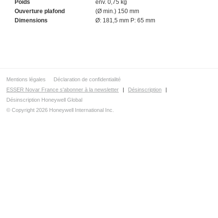
Poids
env. 0,75 kg
Ouverture plafond
(Ø min.) 150 mm
Dimensions
Ø: 181,5 mm P: 65 mm
Mentions légales
Déclaration de confidentialité
ESSER Novar France s'abonner à la newsletter
|
Désinscription
|
Désinscription Honeywell Global
© Copyright 2026 Honeywell International Inc.