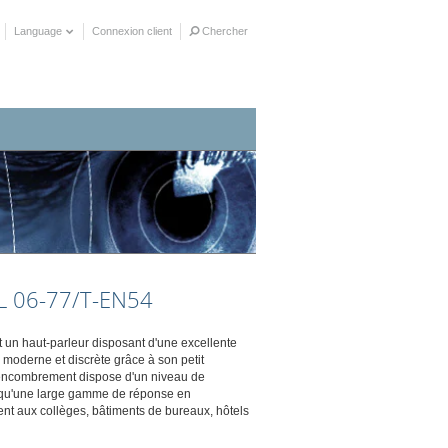
Language
Connexion client
Chercher
es
DL 06-77/T-EN54
un haut-parleur disposant d'une excellente
moderne et discrète grâce à son petit
e encombrement dispose d'un niveau de
i qu'une large gamme de réponse en
ment aux collèges, bâtiments de bureaux, hôtels