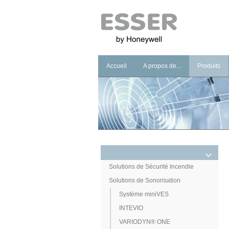
Accueil
A propos de...
Produits
Notre groupe
Solutions d
Notre marque
Solutions 
Notre philosophie
Solution E
Notre Showroom
Nos engagements
Solutions de Sécurité Incendie
Solutions de Sonorisation
Système miniVES
INTEVIO
VARIODYN® ONE