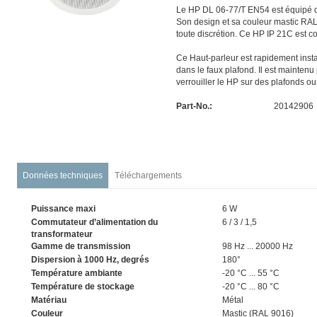
Le HP DL 06-77/T EN54 est équipé d'
Son design et sa couleur mastic RAL 
toute discrétion. Ce HP IP 21C est 
Ce Haut-parleur est rapidement inst
dans le faux plafond. Il est maintenu
verrouiller le HP sur des plafonds o
Part-No.:
20142906
Données techniques
Téléchargements
Puissance maxi
6
W
Commutateur d’alimentation du
6 / 3 / 1,5
transformateur
Gamme de transmission
98 Hz ... 20000 Hz
Dispersion à 1000 Hz, degrés
180°
Température ambiante
-20 °C ... 55 °C
Température de stockage
-20 °C ... 80 °C
Matériau
Métal
Couleur
Mastic (RAL 9016)