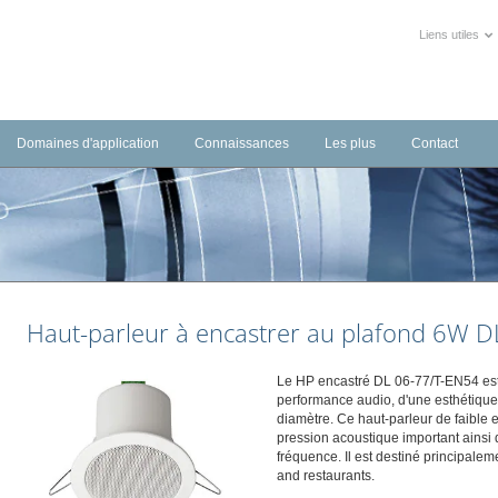
Liens utiles
Domaines d'application
Connaissances
Les plus
Contact
e Sécurité Incendie
Transports
Vidéos
Contact France
Téléchargements
de Sonorisation
Industrie
Tutoriels Vidéos
Réseau Clients Esser by Honeywell
Evènements à venir
xtinction Automatique
Hôtels
Les temps forts en Région
Etablissements médicalisés
Déclaration des performanc
Haut-parleur à encastrer au plafond 6W 
Etablissements recevant du public
Objets BIM
Immeubles de bureaux
Le HP encastré DL 06-77/T-EN54 est 
Monuments culturels et historiques
performance audio, d'une esthétique 
diamètre. Ce haut-parleur de faibl
pression acoustique important ains
fréquence. Il est destiné principale
and restaurants.