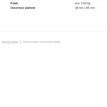
Poids
env. 0,68 kg
Ouverture plafond
(Ø min.) 86 mm
Désinscription
|
Désinscription Honeywell Global