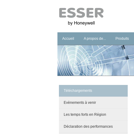
Accueil
A propos de...
Produits
Notre groupe
Solutions d
Notre marque
Solutions 
Notre philosophie
Solution E
Notre Showroom
Nos engagements
Téléchargements
Evènements à venir
Les temps forts en Région
Déclaration des performances