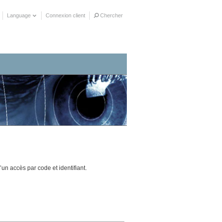
Language
Connexion client
Chercher
es
n accès par code et identifiant.