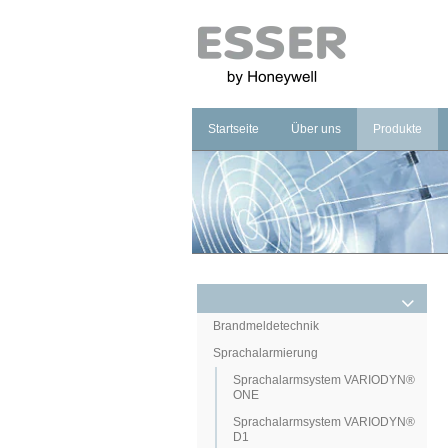
Startseite
Über uns
Produkte
Unternehmen
Brandmeldet
Marke
Sprachalarm
Management
Notbeleucht
Brandmeldetechnik
Sprachalarmierung
Sprachalarmsystem VARIODYN®
ONE
Sprachalarmsystem VARIODYN®
D1