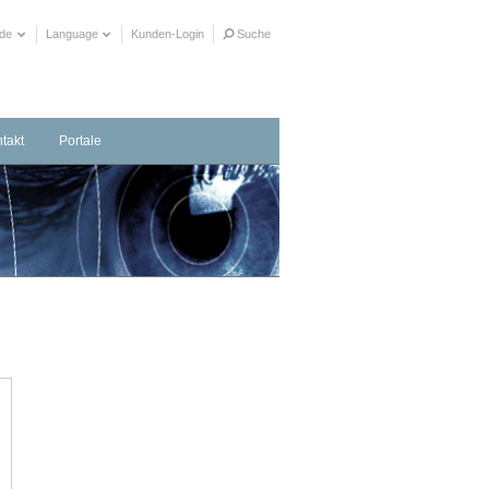
ide
Language
Kunden-Login
Suche
takt
Portale
taktformular
herrichter in Ihrer Nähe
ere Distributionspartner