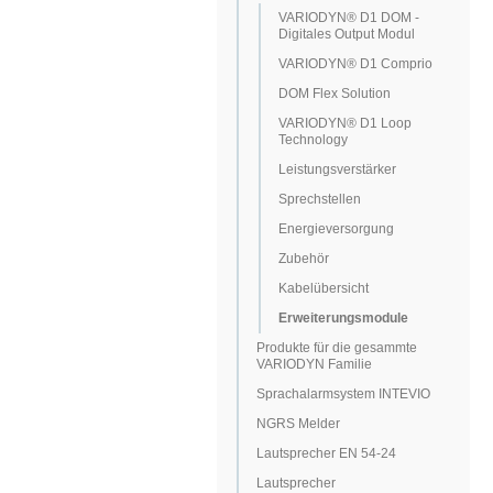
VARIODYN® D1 DOM -
Digitales Output Modul
VARIODYN® D1 Comprio
DOM Flex Solution
VARIODYN® D1 Loop
Technology
Leistungsverstärker
Sprechstellen
Energieversorgung
Zubehör
Kabelübersicht
Erweiterungsmodule
Produkte für die gesammte
VARIODYN Familie
Sprachalarmsystem INTEVIO
NGRS Melder
Lautsprecher EN 54-24
Lautsprecher