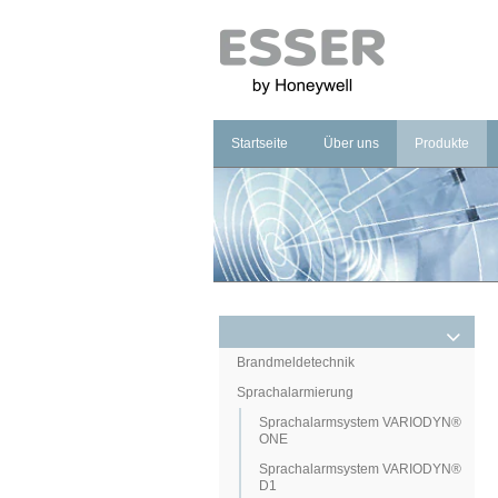
Startseite
Über uns
Produkte
Unternehmen
Brandmeldet
Marke
Sprachalarm
Management
Notbeleucht
Brandmeldetechnik
Sprachalarmierung
Sprachalarmsystem VARIODYN®
ONE
Sprachalarmsystem VARIODYN®
D1