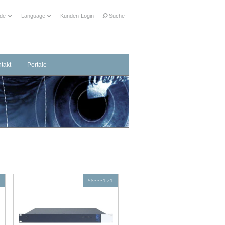
ide
Language
Kunden-Login
Suche
takt
Portale
taktformular
herrichter in Ihrer Nähe
ere Distributionspartner
583331.21