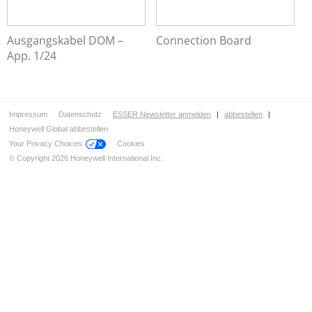
Ausgangskabel DOM –
Connection Board
App. 1/24
Impressum
Datenschutz
ESSER Newsletter anmelden
|
abbestellen
|
Honeywell Global abbestellen
Your Privacy Choices
Cookies
© Copyright 2026 Honeywell International Inc.