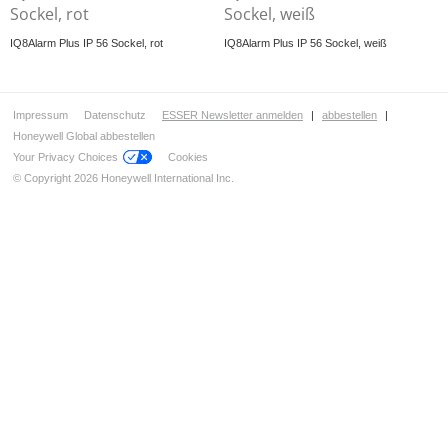
Netzwerktechnik
Sockel, rot
Sockel, weiß
Automatische Melder
IQ8Alarm Plus IP 56 Sockel, rot
IQ8Alarm Plus IP 56 Sockel, weiß
Handfeuermelder & Handsteuereinrichtungen
Koppler / Ein- und Ausgangsmodule
Funk
Impressum
Datenschutz
ESSER Newsletter anmelden
|
abbestellen
|
Sondermelder
Honeywell Global abbestellen
Your Privacy Choices
Cookies
Signalgeber
© Copyright 2026 Honeywell International Inc.
Konventionell
Konventionell ENscape
IQ8Alarm Plus-Ringbustechnik
IQ8Alarm Plus Akustische Signalgeber
IQ8Alarm Plus Akustischer Signalgeber mit Sprache
IQ8Alarm Plus Optische Signalgeber
IQ8Alarm Plus Akustische und optische Signalgeber
IQ8Alarm Plus Optischer Signalgeber mit Sound und Sprache
Zubehör
Melderparallelanzeige