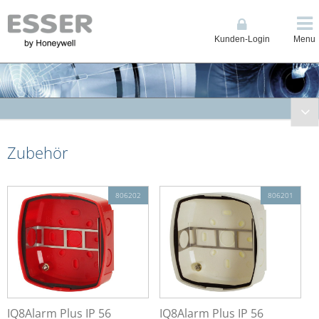
Kunden-Login
Menu
Brandmeldetechnik
Zubehör
Kompakte BMZ / Grenzwerttechnik ES Line & 1-Loop Compact
Brandmelderzentrale (BMZ) Ringbustechnik IQ8Control
Brandmelderzentrale (BMZ) Ringbustechnik FlexES Control
806202
806201
Löschsteuerzentrale BC08
Fernzugriff Connected Life Safety Services (CLSS)
Anzeige, Bedienteile und Drucker
Datenfernübertragung
Energieversorgungen
Feuerwehrschlüsseldepots/-safes
IQ8Alarm Plus IP 56
IQ8Alarm Plus IP 56