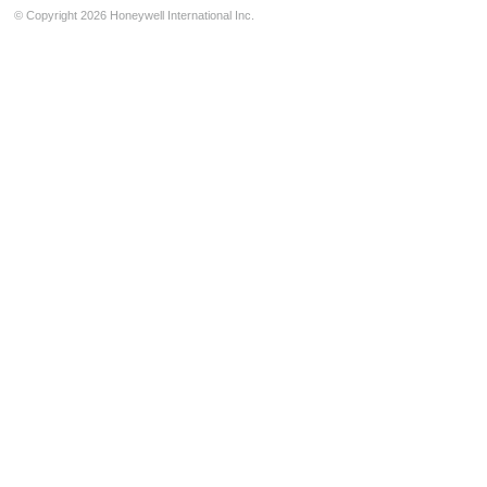
Feststellanlagen (FSA)
© Copyright 2026 Honeywell International Inc.
Installation & Service
Sprachalarmierung
Managementsysteme
Notbeleuchtung