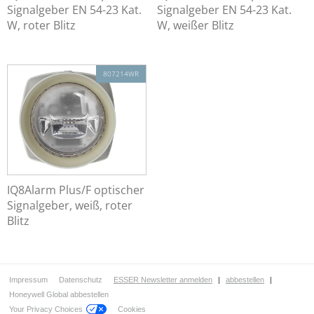
Netzwerktechnik
Signalgeber EN 54-23 Kat.
Signalgeber EN 54-23 Kat.
Automatische Melder
W, roter Blitz
W, weißer Blitz
Handfeuermelder & Handsteuereinrichtungen
Koppler / Ein- und Ausgangsmodule
807214WR
Funk
Sondermelder
Signalgeber
Konventionell
Konventionell ENscape
IQ8Alarm Plus-Ringbustechnik
IQ8Alarm Plus/F optischer
IQ8Alarm Plus Akustische Signalgeber
Signalgeber, weiß, roter
IQ8Alarm Plus Akustischer Signalgeber mit Sprache
Blitz
IQ8Alarm Plus Optische Signalgeber
IQ8Alarm Plus Akustische und optische Signalgeber
IQ8Alarm Plus Optischer Signalgeber mit Sound und Sprache
Impressum
Datenschutz
ESSER Newsletter anmelden
|
abbestellen
|
Zubehör
Honeywell Global abbestellen
Melderparallelanzeige
Your Privacy Choices
Cookies