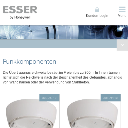
Kunden-Login
Menu
Brandmeldetechnik
Funkkomponenten
Kompakte BMZ / Grenzwerttechnik ES Line & 1-Loop Compact
Brandmelderzentrale (BMZ) Ringbustechnik IQ8Control
Die Übertragungsreichweite beträgt im Freien bis zu 300m. In Innenräumen
Brandmelderzentrale (BMZ) Ringbustechnik FlexES Control
richtet sich die Reichweite nach der Beschaffenheit des Gebäudes, abhängig
von Wandstärken oder der Verwendung von Stahlbeton.
Löschsteuerzentrale BC08
Fernzugriff Connected Life Safety Services (CLSS)
Anzeige, Bedienteile und Drucker
805593.10
805594.10
Datenfernübertragung
Energieversorgungen
Feuerwehrschlüsseldepots/-safes