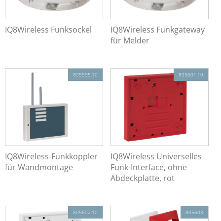
Netzwerktechnik
Automatische Melder
Handfeuermelder & Handsteuereinrichtungen
IQ8Wireless Funksockel
IQ8Wireless Funkgateway
für Melder
Koppler / Ein- und Ausgangsmodule
Funk
Funkkomponenten
805595.10
805601.10
Sondermelder
Signalgeber
Feststellanlagen (FSA)
Installation & Service
Sprachalarmierung
Managementsysteme
IQ8Wireless-Funkkoppler
IQ8Wireless Universelles
Notbeleuchtung
für Wandmontage
Funk-Interface, ohne
Abdeckplatte, rot
805602.10
805603