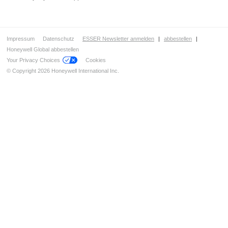
Netzwerktechnik
Automatische Melder
IQ8Quad analoge adressierbare Melderserie
Impressum
Datenschutz
ESSER Newsletter anmelden
|
abbestellen
|
Serie IQ8Quad ohne integrierten Signalgeber
Honeywell Global abbestellen
Serie IQ8Quad mit integrierten Signalgebern
Your Privacy Choices
Cookies
Serie IQ8Quad für Ex-Bereiche
© Copyright 2026 Honeywell International Inc.
Serie IQ8Quad Ex (i)
Ex-Zubehör
IQ8Quad analoge Selbsttest-Melderserie
ES Detect Grenzwertmelderserie
Sockel Serie IQ8Quad, ES Detect
Zubehör
Handfeuermelder & Handsteuereinrichtungen
Koppler / Ein- und Ausgangsmodule
Funk
Sondermelder
Signalgeber