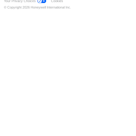
Your Privacy Choices
Cookies
Feststellanlagen (FSA)
© Copyright 2026 Honeywell International Inc.
Installation & Service
Sprachalarmierung
Managementsysteme
Notbeleuchtung