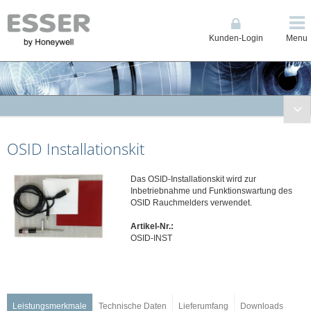
Kunden-Login
Menu
Brandmeldetechnik
OSID Installationskit
Kompakte BMZ / Grenzwerttechnik ES Line & 1-Loop Compact
Brandmelderzentrale (BMZ) Ringbustechnik IQ8Control
Das OSID-Installationskit wird zur
Brandmelderzentrale (BMZ) Ringbustechnik FlexES Control
Inbetriebnahme und Funktionswartung des
Löschsteuerzentrale BC08
OSID Rauchmelders verwendet.
Fernzugriff Connected Life Safety Services (CLSS)
Artikel-Nr.:
Anzeige, Bedienteile und Drucker
OSID-INST
Datenfernübertragung
Energieversorgungen
Feuerwehrschlüsseldepots/-safes
Leistungsmerkmale
Technische Daten
Lieferumfang
Downloads