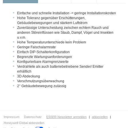
Netzwerktechnik
Automatische Melder
Einfache und schnelle Installation -> geringe Installationskosten
Handfeuermelder & Handsteuereinrichtungen
Hohe Toleranz gegenüber Erschütterungen,
Gebäudebewegungen und starkem Luftstrom
Koppler / Ein- und Ausgangsmodule
Zuverlässige Unterscheidung zwischen echtem Rauch und
Funk
anderen Störeinflüssen wie Staub, Dampf, Vögel und Insekten
u.v.m.
Sondermelder
Hohe Temperaturunterschiede kein Problem
Flammen- und Wärmestabmelder
Geringe Falschalarmrate
Einfach DIP-Schalterkonfiguration
Lüftungskanalmelder
Begrenzte Wartungsanforderungen
Konfigurierbare Alarmgrenzwerte
Linienförmiger Wärmemelder LWM
Verdrahtete als auch batteriebetriebene Sender/ Emitter
Linienförmiger Wärmemelder LWL - DTS N45
erhältlich
3D Abdeckung
Linienförmiger Rauchmelder
Verschmutzungsüberwachung
Linienförmiger Rauchmelder 3D-Dual OSID
2° Gebäudebewegung zulässig
Konventioneller Linienförmiger Rauchmelder OSI-RE
Linienförmiger Rauchmelder LRMX
Ansaugrauchmelder
Batterie-Überwachungssystem Li-Ion Tamer
Impressum
Datenschutz
ESSER Newsletter anmelden
|
abbestellen
|
Honeywell Global abbestellen
Signalgeber