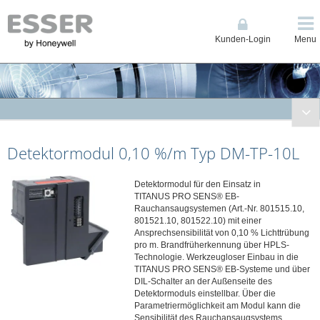
Kunden-Login
Menu
Brandmeldetechnik
Detektormodul 0,10 %/m Typ DM-TP-10L
Kompakte BMZ / Grenzwerttechnik ES Line & 1-Loop Compact
Brandmelderzentrale (BMZ) Ringbustechnik IQ8Control
Detektormodul für den Einsatz in
Brandmelderzentrale (BMZ) Ringbustechnik FlexES Control
TITANUS PRO SENS® EB-
Löschsteuerzentrale BC08
Rauchansaugsystemen (Art.-Nr. 801515.10,
801521.10, 801522.10) mit einer
Fernzugriff Connected Life Safety Services (CLSS)
Ansprechsensibilität von 0,10 % Lichttrübung
Anzeige, Bedienteile und Drucker
pro m. Brandfrüherkennung über HPLS-
Technologie. Werkzeugloser Einbau in die
Datenfernübertragung
TITANUS PRO SENS® EB-Systeme und über
DIL-Schalter an der Außenseite des
Energieversorgungen
Detektormoduls einstellbar. Über die
Feuerwehrschlüsseldepots/-safes
Parametriermöglichkeit am Modul kann die
Sensibilität des Rauchansaugsystems