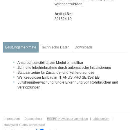
Netzwerktechnik
verändert werden.
Automatische Melder
Artikel-Nr.:
Handfeuermelder & Handsteuereinrichtungen
801524.10
Koppler / Ein- und Ausgangsmodule
Funk
Sondermelder
Leistungsmerkmale
Technische Daten
Downloads
Flammen- und Wärmestabmelder
Lüftungskanalmelder
Ansprechsensibilität am Modul einstellbar
Linienförmiger Wärmemelder LWM
Schnelle Inbetriebnahme durch automatische Initialisierung
Linienförmiger Wärmemelder LWL - DTS N45
Statusanzeige für Zustands- und Fehlerdiagnose
Werkzeugloser Einbau in TITANUS PRO SENS® EB
Linienförmiger Rauchmelder
Luftstromüberwachung für die Erkennung von Rohrbrüchen und
Ansaugrauchmelder
Verstopfungen
FAAST FLEX
FAAST™LT EB
Zubehör FAAST
VESDA Ansaugrauchmelder
Impressum
Datenschutz
ESSER Newsletter anmelden
|
abbestellen
|
Honeywell Global abbestellen
TITANUS PRO,TOP SENS® EB/PRO, TOP SENS® EB-SL