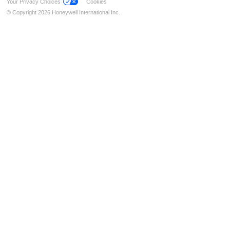
Your Privacy Choices
Cookies
Detektormodule für TITANUS PRO SENS® EB
© Copyright 2026 Honeywell International Inc.
Zubehör TITANUS
Zubehör Ansaugrauchmelder
CLIP Ansaugöffnungen
Batterie-Überwachungssystem Li-Ion Tamer
Signalgeber
Feststellanlagen (FSA)
Installation & Service
Sprachalarmierung
Managementsysteme
Notbeleuchtung