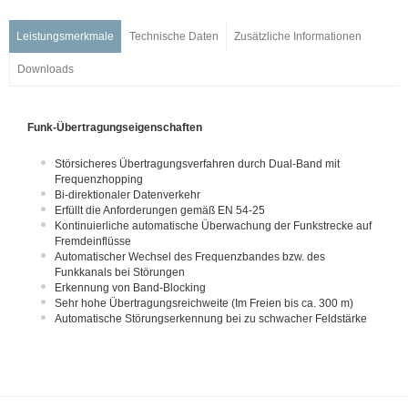
Netzwerktechnik
Automatische Melder
Leistungsmerkmale
Technische Daten
Zusätzliche Informationen
Handfeuermelder & Handsteuereinrichtungen
Downloads
Koppler / Ein- und Ausgangsmodule
Funk
Funkkomponenten
Funk-Übertragungseigenschaften
Sondermelder
Störsicheres Übertragungsverfahren durch Dual-Band mit
Signalgeber
Frequenzhopping
Bi-direktionaler Datenverkehr
Feststellanlagen (FSA)
Erfüllt die Anforderungen gemäß EN 54-25
Installation & Service
Kontinuierliche automatische Überwachung der Funkstrecke auf
Fremdeinflüsse
Sprachalarmierung
Automatischer Wechsel des Frequenzbandes bzw. des
Managementsysteme
Funkkanals bei Störungen
Erkennung von Band-Blocking
Notbeleuchtung
Sehr hohe Übertragungsreichweite (Im Freien bis ca. 300 m)
Automatische Störungserkennung bei zu schwacher Feldstärke