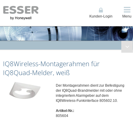
Kunden-Login
Menu
Brandmeldetechnik
IQ8Wireless-Montagerahmen für
Kompakte BMZ / Grenzwerttechnik ES Line & 1-Loop Compact
Brandmelderzentrale (BMZ) Ringbustechnik IQ8Control
IQ8Quad-Melder, weiß
Brandmelderzentrale (BMZ) Ringbustechnik FlexES Control
Löschsteuerzentrale BC08
Der Montagerahmen dient zur Befestigung
der IQ8Quad-Brandmelder mit oder ohne
Fernzugriff Connected Life Safety Services (CLSS)
integriertem Alarmgeber auf dem
IQ8Wireless-Funkinterface 805602.10.
Anzeige, Bedienteile und Drucker
Datenfernübertragung
Artikel-Nr.:
805604
Energieversorgungen
Feuerwehrschlüsseldepots/-safes