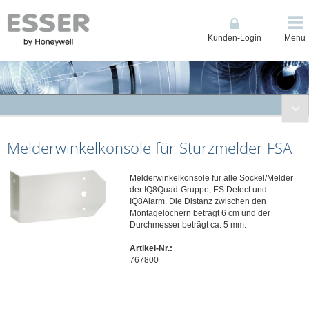
Kunden-Login
Menu
Brandmeldetechnik
Melderwinkelkonsole für Sturzmelder FSA
Kompakte BMZ / Grenzwerttechnik ES Line & 1-Loop Compact
Brandmelderzentrale (BMZ) Ringbustechnik IQ8Control
Melderwinkelkonsole für alle Sockel/Melder
Brandmelderzentrale (BMZ) Ringbustechnik FlexES Control
der IQ8Quad-Gruppe, ES Detect und
Löschsteuerzentrale BC08
IQ8Alarm. Die Distanz zwischen den
Montagelöchern beträgt 6 cm und der
Fernzugriff Connected Life Safety Services (CLSS)
Durchmesser beträgt ca. 5 mm.
Anzeige, Bedienteile und Drucker
Artikel-Nr.:
Datenfernübertragung
767800
Energieversorgungen
Feuerwehrschlüsseldepots/-safes