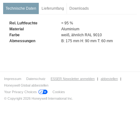
Netzwerktechnik
Technische Daten
Lieferumfang
Downloads
Automatische Melder
Handfeuermelder & Handsteuereinrichtungen
Rel. Luftfeuchte
< 95 %
Koppler / Ein- und Ausgangsmodule
Material
Aluminium
Funk
Farbe
weiß, ähnlich RAL 9010
Abmessungen
B: 175 mm H: 90 mm T: 60 mm
Sondermelder
Signalgeber
Feststellanlagen (FSA)
Türsteuerung
Auslösevorrichtungen
Impressum
Datenschutz
ESSER Newsletter anmelden
|
abbestellen
|
Feststellvorrichtungen
Honeywell Global abbestellen
Your Privacy Choices
Cookies
Haftmagnete mit VdS Zulassung
© Copyright 2026 Honeywell International Inc.
Haftmagnete 400 N ohne VdS Zulassung
Haftmagnete 490 N ohne VdS Zulassung
Haftmagnete 800 N ohne VdS Zulassung
Explosionsgeschützte Haftmagnete
Ankerplatten