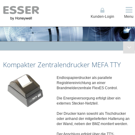
Kunden-Login
Menu
Brandmeldetechnik
Kompakter Zentralendrucker MEFA TTY
Kompakte BMZ / Grenzwerttechnik ES Line & 1-Loop Compact
Brandmelderzentrale (BMZ) Ringbustechnik IQ8Control
Endlospapierdrucker als parallele
Brandmelderzentrale (BMZ) Ringbustechnik FlexES Control
Registriereinrichtung an einer
Löschsteuerzentrale BC08
Brandmelderzentrale FlexES Control.
Fernzugriff Connected Life Safety Services (CLSS)
Die Energieversorgung erfolgt über ein
Anzeige, Bedienteile und Drucker
externes Stecker-Netzteil.
LED Anzeigetableau
Der Drucker kann sowohl als Tischdrucker
oder anhand der mitgelieferten Halterung an
System 4000
der Wand, neben der BMZ montiert werden.
System 2000/3000 IQ8Control
Der Anschluss erfolgt über die TTY-