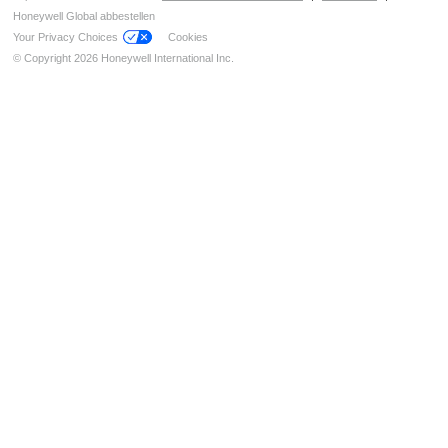
Notbeleuchtung
Honeywell Global abbestellen
Your Privacy Choices
Cookies
© Copyright 2026 Honeywell International Inc.