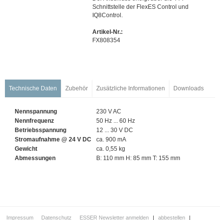
Feuerwehrplankästen für Österreich
Schnittstelle der FlexES Control und
Touch-Bedienteile
IQ8Control.
Protokolldrucker
Artikel-Nr.:
FX808354
Datenfernübertragung
Energieversorgungen
Feuerwehrschlüsseldepots/-safes
Netzwerktechnik
Technische Daten
Zubehör
Zusätzliche Informationen
Downloads
Automatische Melder
Handfeuermelder & Handsteuereinrichtungen
Nennspannung
230
V AC
Koppler / Ein- und Ausgangsmodule
Nennfrequenz
50 Hz ... 60 Hz
Betriebsspannung
12 ... 30 V DC
Funk
Stromaufnahme @ 24 V DC
ca. 900 mA
Sondermelder
Gewicht
ca. 0,55 kg
Abmessungen
B: 110 mm H: 85 mm T: 155 mm
Signalgeber
Feststellanlagen (FSA)
Installation & Service
Sprachalarmierung
Managementsysteme
Impressum
Datenschutz
ESSER Newsletter anmelden
|
abbestellen
|