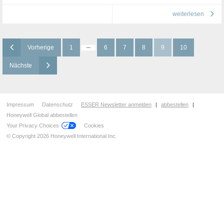
weiterlesen
Vorherige
1
6
7
8
9
10
Nächste
Impressum
Datenschutz
ESSER Newsletter anmelden
|
abbestellen
|
Honeywell Global abbestellen
Your Privacy Choices
Cookies
© Copyright 2026 Honeywell International Inc.