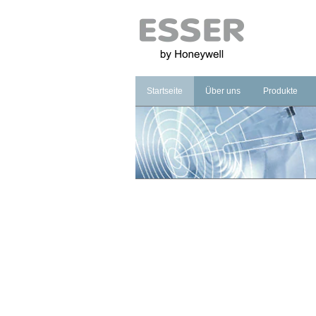
Startseite
Über uns
Produkte
Unternehmen
Brandmeldet
Marke
Sprachalarm
Management
Notbeleucht