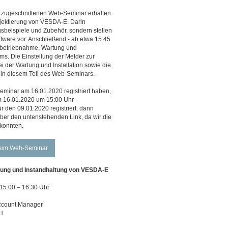
er zugeschnittenen Web-Seminar erhalten
jektierung von VESDA-E. Darin
sbeispiele und Zubehör, sondern stellen
ftware vor. Anschließend - ab etwa 15:45
 Inbetriebnahme, Wartung und
s. Die Einstellung der Melder zur
i der Wartung und Installation sowie die
in diesem Teil des Web-Seminars.
eminar am 16.01.2020 registriert haben,
am 16.01.2020 um 15:00 Uhr
r den 09.01.2020 registriert, dann
 über den untenstehenden Link, da wir die
konnten.
 zum Web-Seminar
tung und Instandhaltung von VESDA-E
15:00 – 16:30 Uhr
ccount Manager
H