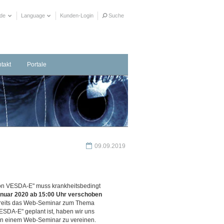
ide
Language
Kunden-Login
Suche
takt
Portale
taktformular
herrichter in Ihrer Nähe
ere Distributionspartner
09.09.2019
on VESDA-E" muss krankheitsbedingt
anuar 2020 ab 15:00 Uhr verschoben
reits das Web-Seminar zum Thema
ESDA-E" geplant ist, haben wir uns
in einem Web-Seminar zu vereinen.