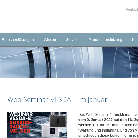
Worldw
Branchenlösungen
Wissen
Service
Planerunterstützung
Kon
echnik
Transport und Logistik
Schulungen & Seminare
Downloads
Kon
ierung
Industrie
Häufig gestellte Fragen (FAQ)
Externe Links
Fac
systeme
Hotellerie
Produktvideos
Leistungserklärungen
Uns
ungssysteme
Gesundheitswesen
Schulungsvideos
BIM-Objekte
Öffentliche Gebäude
Web-Seminar VESDA-E im Januar
Gewerbeimmobilien
Museen
Das Web-Seminar "Projektierung v
vom 9. Januar 2020 auf den 16. J
Banken und Versicherungen
werden.
Da am 16. Januar auch be
Telekommunikation und IT
"Wartung und Instandhaltung von V
entschieden diese beiden Termine 