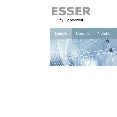
Startseite
Über uns
Produkte
Unternehmen
Brandmeldet
Marke
Sprachalarm
Management
Notbeleucht