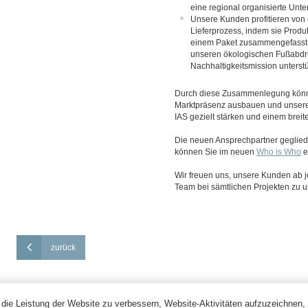
eine regional organisierte Unte
Unsere Kunden profitieren von 
Lieferprozess, indem sie Produ
einem Paket zusammengefasst e
unseren ökologischen Fußabdr
Nachhaltigkeitsmission unterst
Durch diese Zusammenlegung könne
Marktpräsenz ausbauen und unser
IAS gezielt stärken und einem brei
Die neuen Ansprechpartner gegliede
können Sie im neuen
Who is Who
e
Wir freuen uns, unsere Kunden ab je
Team bei sämtlichen Projekten zu u
zurück
ie Leistung der Website zu verbessern, Website-Aktivitäten aufzuzeichnen, 