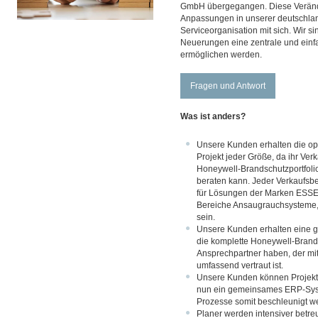
GmbH übergegangen. Diese Verände
Anpassungen in unserer deutschlan
Serviceorganisation mit sich. Wir s
Neuerungen eine zentrale und einf
ermöglichen werden.
Fragen und Antwort
Was ist anders?
Unsere Kunden erhalten die opt
Projekt jeder Größe, da ihr Ver
Honeywell-Brandschutzportfol
beraten kann. Jeder Verkaufsbe
für Lösungen der Marken ESSE
Bereiche Ansaugrauchsysteme,
sein.
Unsere Kunden erhalten eine ge
die komplette Honeywell-Brand
Ansprechpartner haben, der mit
umfassend vertraut ist.
Unsere Kunden können Projekte 
nun ein gemeinsames ERP-Syst
Prozesse somit beschleunigt w
Planer werden intensiver betreu