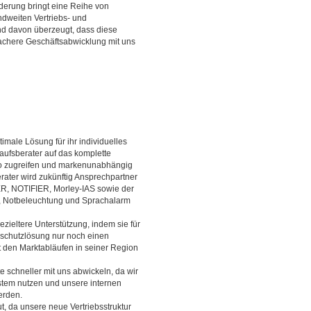
rung bringt eine Reihe von
dweiten Vertriebs- und
ind davon überzeugt, dass diese
achere Geschäftsabwicklung mit uns
imale Lösung für ihr individuelles
kaufsberater auf das komplette
io zugreifen und markenunabhängig
rater wird zukünftig Ansprechpartner
R, NOTIFIER, Morley-IAS sowie der
 Notbeleuchtung und Sprachalarm
zieltere Unterstützung, indem sie für
schutzlösung nur noch einen
 den Marktabläufen in seiner Region
schneller mit uns abwickeln, da wir
em nutzen und unsere internen
erden.
t, da unsere neue Vertriebsstruktur