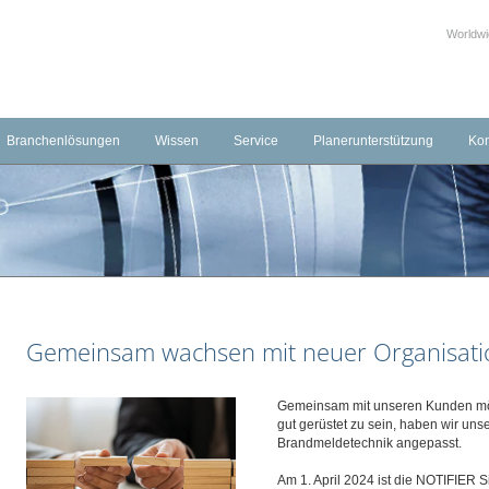
Worldw
Branchenlösungen
Wissen
Service
Planerunterstützung
Kon
echnik
Transport und Logistik
Schulungen & Seminare
Downloads
Kon
ierung
Industrie
Häufig gestellte Fragen (FAQ)
Externe Links
Fac
systeme
Hotellerie
Produktvideos
Leistungserklärungen
Uns
ungssysteme
Gesundheitswesen
Schulungsvideos
BIM-Objekte
Öffentliche Gebäude
Gemeinsam wachsen mit neuer Organisati
Gewerbeimmobilien
Museen
Gemeinsam mit unseren Kunden möc
gut gerüstet zu sein, haben wir uns
Banken und Versicherungen
Brandmeldetechnik angepasst.
Telekommunikation und IT
Am 1. April 2024 ist die NOTIFIER 