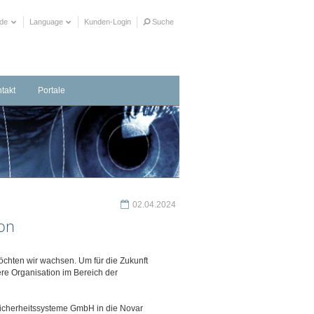
ide
Language
Kunden-Login
Suche
takt
Portale
taktformular
herrichter in Ihrer Nähe
ere Distributionspartner
02.04.2024
on
hten wir wachsen. Um für die Zukunft
ere Organisation im Bereich der
Sicherheitssysteme GmbH in die Novar