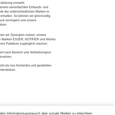
rstützung vorsieht.
einem vereinfachten Einkaufs- und
kte der unterschiedlichen Marken in
rhalten. So können wir gleichzeitig
uck verringern und unsere
ützen.
n wir Synergien nutzen, unsere
e Marken ESSER, NOTIFIER und Morley-
teren Publikum zugänglich machen.
rt nach Bereich und Vertriebsregion
insehen.
tzt als neu formiertes und gestärktes
nterstützen.
den Informationsaustausch über soziale Medien zu erleichtern