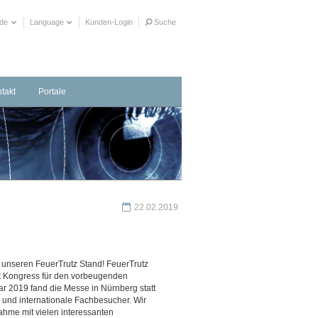
ide
Language
Kunden-Login
Suche
takt
Portale
taktformular
herrichter in Ihrer Nähe
ere Distributionspartner
22.02.2019
r unseren FeuerTrutz Stand! FeuerTrutz
it Kongress für den vorbeugenden
ar 2019 fand die Messe in Nürnberg statt
 und internationale Fachbesucher. Wir
ahme mit vielen interessanten