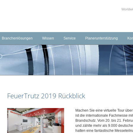
Worldw
Branchenlösungen
Wissen
Service
Planerunterstützung
Kon
echnik
Transport und Logistik
Schulungen & Seminare
Downloads
Kon
ierung
Industrie
Häufig gestellte Fragen (FAQ)
Externe Links
Fac
systeme
Hotellerie
Produktvideos
Leistungserklärungen
Uns
ungssysteme
Gesundheitswesen
Schulungsvideos
BIM-Objekte
Öffentliche Gebäude
FeuerTrutz 2019 Rückblick
Gewerbeimmobilien
Museen
Machen Sie eine virtuelle Tour übe
ist die internationale Fachmesse m
Banken und Versicherungen
Brandschutz. Vom 20. bis 21. Febru
Telekommunikation und IT
und zählte mehr als 9.000 deutsche
hatten eine fantastische Messeteiln