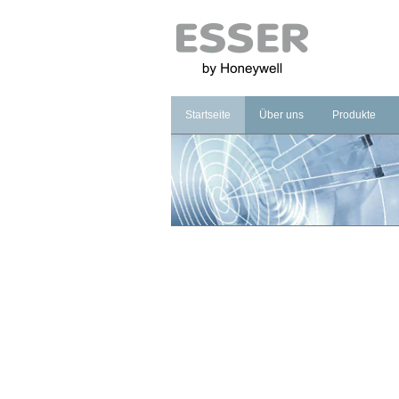
Startseite
Über uns
Produkte
Unternehmen
Brandmeldet
Marke
Sprachalarm
Management
Notbeleucht