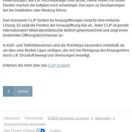
Anwendungen, wie z.B. Hochregallager oder große, offene Hallen mit hohen
Decken machen die Aufgabe noch schwieriger. Das kann zu Verzögerungen
bei der Installation oder Wartung führen.
Das Honeywell CLIP System für Ansaugöffnungen sorgt für eine einfache
Lösung: Es zeigt die Position der Ansaugöffnung klar an. Jeder CLIP ist gemäß
internationalem Widerstandsfarbcode farblich gekennzeichnet und zeigt einen
bestimmten Öffnungsdurchmesser an.
In Kühl- und Tiefkühlbereichen sind die Rohrklipps besonders vorteilhaft, da
sie über eine flexible Lippe verfügen, die sich bei Reinigung des Ansaugrohres
durch z.B. Druckluft bewegt und Vereisungen beseitigt.
Erfahren Sie mehr über das
CLIP System
!
zurück
Impressum
Datenschutz
ESSER Newsletter anmelden
|
abbestellen
|
Honeywell Global abbestellen
Your Privacy Choices
Cookies