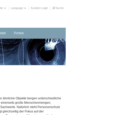
ide
Language
Kunden-Login
Suche
takt
Portale
taktformular
herrichter in Ihrer Nähe
ere Distributionspartner
er ähnliche Objekte bergen unterschiedliche
n einerseits große Menschenmengen,
Sachwerte. Natürlich steht Personenschutz
 gleichzeitig der Fokus auf der