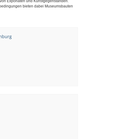
t von Exponaten und Kunstgegenständen.
bedingungen bieten dabei Museumsbauten
mburg