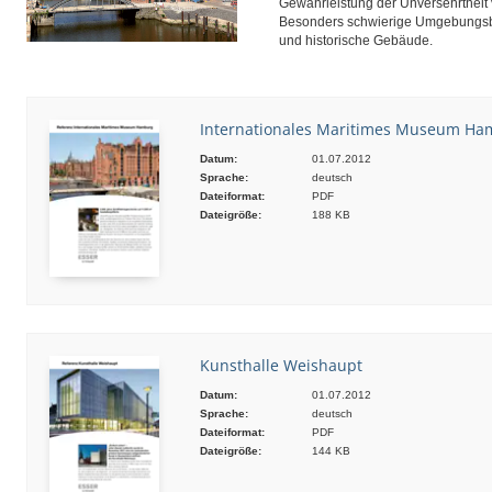
Gewährleistung der Unversehrthei
Besonders schwierige Umgebungs
und historische Gebäude.
Internationales Maritimes Museum Ha
Datum:
01.07.2012
Sprache:
deutsch
Dateiformat:
PDF
Dateigröße:
188 KB
Kunsthalle Weishaupt
Datum:
01.07.2012
Sprache:
deutsch
Dateiformat:
PDF
Dateigröße:
144 KB