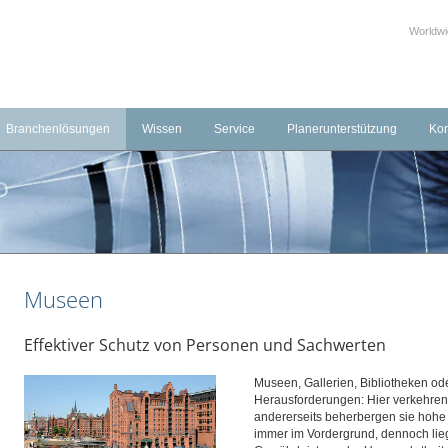
Worldw
Branchenlösungen
Wissen
Service
Planerunterstützung
Kon
echnik
Transport und Logistik
Schulungen & Seminare
Downloads
Kon
ierung
Industrie
Häufig gestellte Fragen (FAQ)
Externe Links
Fac
systeme
Hotellerie
Produktvideos
Leistungserklärungen
Uns
ungssysteme
Gesundheitswesen
Schulungsvideos
BIM-Objekte
Museen
Öffentliche Gebäude
Gewerbeimmobilien
Effektiver Schutz von Personen und Sachwerten
Museen
Museen, Gallerien, Bibliotheken od
Banken und Versicherungen
Herausforderungen: Hier verkehre
andererseits beherbergen sie hohe 
Telekommunikation und IT
immer im Vordergrund, dennoch liegt