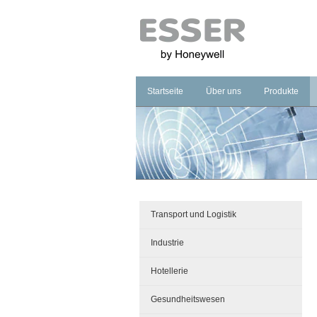
Startseite
Über uns
Produkte
Unternehmen
Brandmeldet
Marke
Sprachalarm
Management
Notbeleucht
Transport und Logistik
Industrie
Hotellerie
Gesundheitswesen